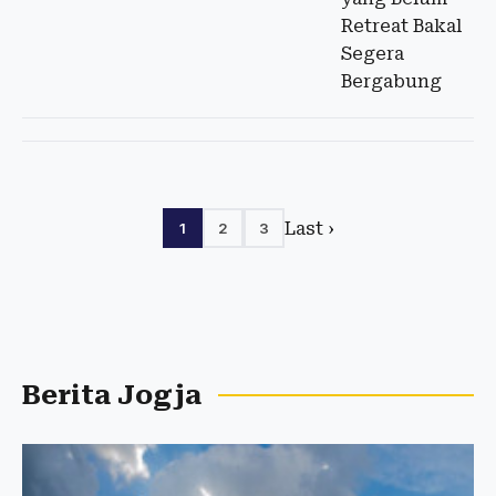
Last ›
1
2
3
Berita Jogja