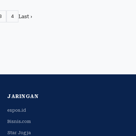
Last ›
3
4
JARINGAN
espos.id
Bisnis.com
Star Jogja