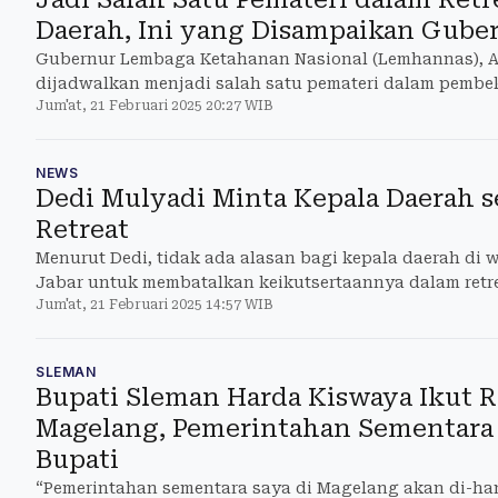
Daerah, Ini yang Disampaikan Gub
Gubernur Lembaga Ketahanan Nasional (Lemhannas), A
dijadwalkan menjadi salah satu pemateri dalam pembeka
Jum'at, 21 Februari 2025 20:27 WIB
daerah.
NEWS
Dedi Mulyadi Minta Kepala Daerah s
Retreat
Menurut Dedi, tidak ada alasan bagi kepala daerah di 
Jabar untuk membatalkan keikutsertaannya dalam retre
Jum'at, 21 Februari 2025 14:57 WIB
SLEMAN
Bupati Sleman Harda Kiswaya Ikut R
Magelang, Pemerintahan Sementara
Bupati
“Pemerintahan sementara saya di Magelang akan di-han