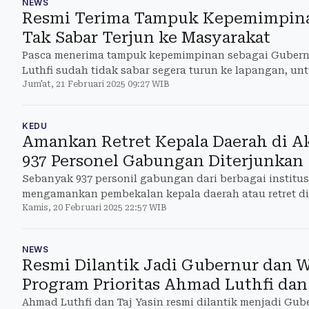
NEWS
Resmi Terima Tampuk Kepemimpina
Tak Sabar Terjun ke Masyarakat
Pasca menerima tampuk kepemimpinan sebagai Guber
Luthfi sudah tidak sabar segera turun ke lapangan, u
Jum'at, 21 Februari 2025 09:27 WIB
program
KEDU
Amankan Retret Kepala Daerah di A
937 Personel Gabungan Diterjunkan
Sebanyak 937 personil gabungan dari berbagai institus
mengamankan pembekalan kepala daerah atau retret di 
Kamis, 20 Februari 2025 22:57 WIB
Magelang
NEWS
Resmi Dilantik Jadi Gubernur dan W
Program Prioritas Ahmad Luthfi dan 
Ahmad Luthfi dan Taj Yasin resmi dilantik menjadi Gu