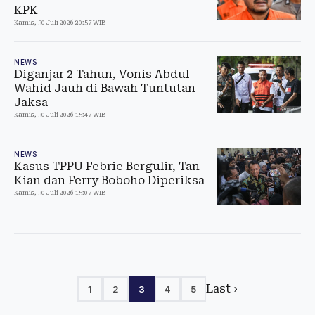
KPK
Kamis, 30 Juli 2026 20:57 WIB
NEWS
Diganjar 2 Tahun, Vonis Abdul
Wahid Jauh di Bawah Tuntutan
Jaksa
Kamis, 30 Juli 2026 15:47 WIB
NEWS
Kasus TPPU Febrie Bergulir, Tan
Kian dan Ferry Boboho Diperiksa
Kamis, 30 Juli 2026 15:07 WIB
Last ›
1
2
3
4
5