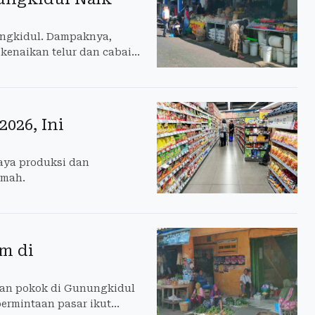
ungkidul. Dampaknya,
 kenaikan telur dan cabai
026, Ini
iaya produksi dan
emah.
m di
han pokok di Gunungkidul
ermintaan pasar ikut