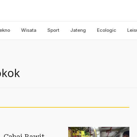
ekno
Wisata
Sport
Jateng
Ecologic
Leis
okok
, Cabai Rawit