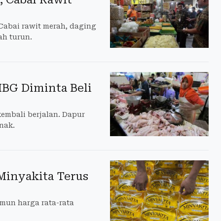
 Cabai rawit merah, daging
ah turun.
MBG Diminta Beli
embali berjalan. Dapur
nak.
 Minyakita Terus
amun harga rata-rata