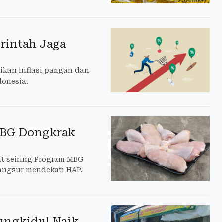
erintah Jaga
ikan inflasi pangan dan
donesia.
 MBG Dongkrak
at seiring Program MBG
angsur mendekati HAP.
ungkidul Naik