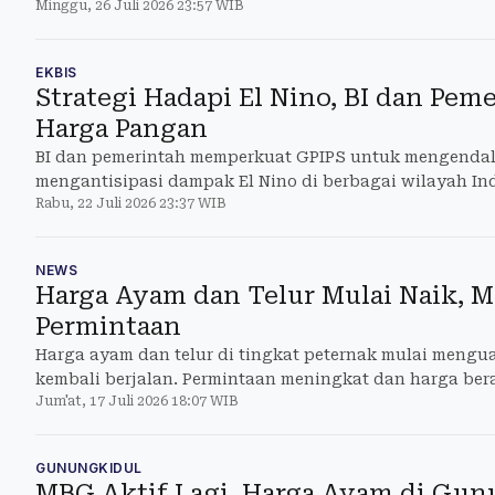
Minggu, 26 Juli 2026 23:57 WIB
EKBIS
Strategi Hadapi El Nino, BI dan Pem
Harga Pangan
BI dan pemerintah memperkuat GPIPS untuk mengendal
mengantisipasi dampak El Nino di berbagai wilayah In
Rabu, 22 Juli 2026 23:37 WIB
NEWS
Harga Ayam dan Telur Mulai Naik,
Permintaan
Harga ayam dan telur di tingkat peternak mulai mengu
kembali berjalan. Permintaan meningkat dan harga ber
Jum'at, 17 Juli 2026 18:07 WIB
GUNUNGKIDUL
MBG Aktif Lagi, Harga Ayam di Gun