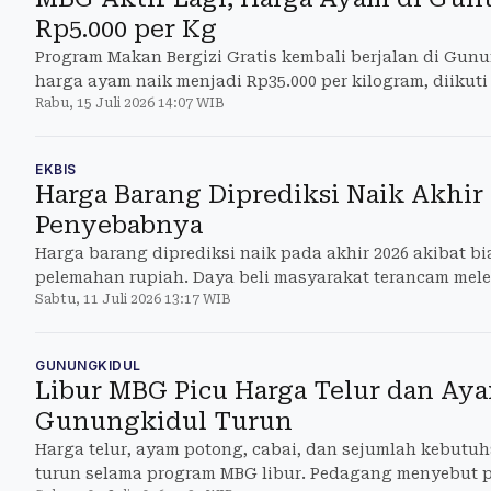
Rp5.000 per Kg
Program Makan Bergizi Gratis kembali berjalan di Gun
harga ayam naik menjadi Rp35.000 per kilogram, diikuti
Rabu, 15 Juli 2026 14:07 WIB
rawit.
EKBIS
Harga Barang Diprediksi Naik Akhir 2
Penyebabnya
Harga barang diprediksi naik pada akhir 2026 akibat b
pelemahan rupiah. Daya beli masyarakat terancam mel
Sabtu, 11 Juli 2026 13:17 WIB
GUNUNGKIDUL
Libur MBG Picu Harga Telur dan Aya
Gunungkidul Turun
Harga telur, ayam potong, cabai, dan sejumlah kebutu
turun selama program MBG libur. Pedagang menyebut p