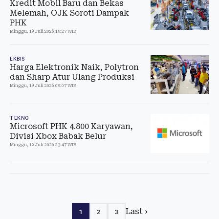
Kredit Mobil Baru dan Bekas
Melemah, OJK Soroti Dampak
PHK
Minggu, 19 Juli 2026 15:27 WIB
EKBIS
Harga Elektronik Naik, Polytron
dan Sharp Atur Ulang Produksi
Minggu, 19 Juli 2026 08:07 WIB
TEKNO
Microsoft PHK 4.800 Karyawan,
Divisi Xbox Babak Belur
Minggu, 12 Juli 2026 23:47 WIB
Last ›
1
2
3