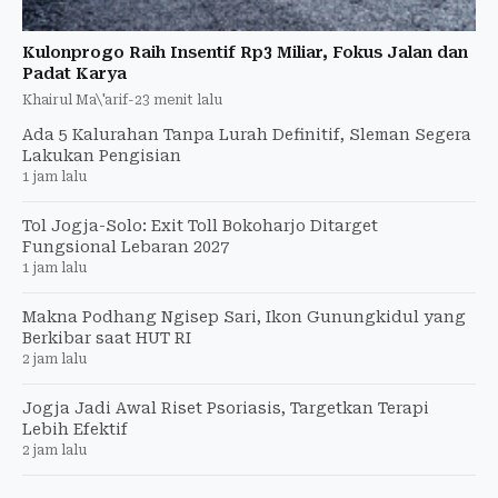
Kulonprogo Raih Insentif Rp3 Miliar, Fokus Jalan dan
Padat Karya
Khairul Ma\'arif
-
23 menit lalu
Ada 5 Kalurahan Tanpa Lurah Definitif, Sleman Segera
Lakukan Pengisian
1 jam lalu
Tol Jogja-Solo: Exit Toll Bokoharjo Ditarget
Fungsional Lebaran 2027
1 jam lalu
Makna Podhang Ngisep Sari, Ikon Gunungkidul yang
Berkibar saat HUT RI
2 jam lalu
Jogja Jadi Awal Riset Psoriasis, Targetkan Terapi
Lebih Efektif
2 jam lalu