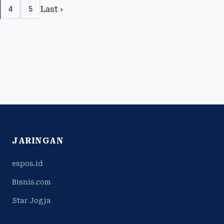
Last ›
4
5
JARINGAN
espos.id
Bisnis.com
Star Jogja