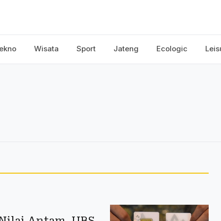
ekno
Wisata
Sport
Jateng
Ecologic
Leis
Nilai Antam, UBS,