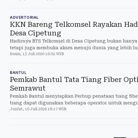
ADVERTORIAL
KKN Bareng Telkomsel Rayakan Hadi
Desa Cipetung
Hadirnya BTS Telkomsel di Desa Cipetung bukan hanya
tetapi juga membuka akses menuju dunia yang lebih lu
Senin, 13 Juli 2026 16:02 WIB
BANTUL
Pemkab Bantul Tata Tiang Fiber Opt
Semrawut
Pemkab Bantul menyiapkan Perbup penataan tiang fiber
tiang dapat digunakan beberapa operator untuk meng
Jum'at, 10 Juli 2026 18:17 WIB
jaringan.