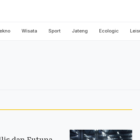
ekno
Wisata
Sport
Jateng
Ecologic
Leis
llis dan Futuna