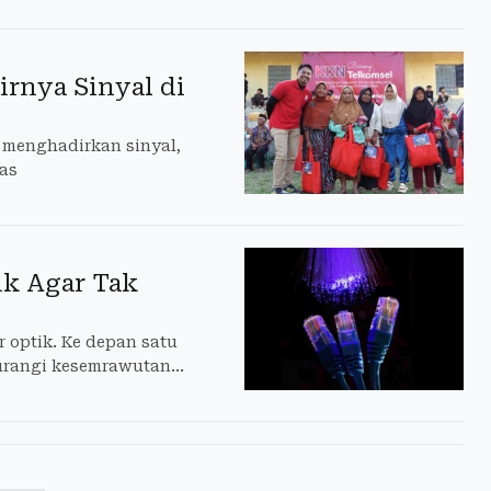
rnya Sinyal di
 menghadirkan sinyal,
as
ik Agar Tak
 optik. Ke depan satu
urangi kesemrawutan