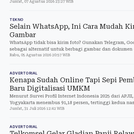
Jum'at, 07 Agustus 2026 23:27 WIB
aktivitas, hin
TEKNO
Selain WhatsApp, Ini Cara Mudah Ki
Gambar
WhatsApp tidak bisa kirim foto? Gunakan Telegram, Goo
sebagai alternatif untuk berbagi gambar dan dokumen
Rabu, 05 Agustus 2026 20:57 WIB
ADVERTORIAL
Kenapa Sudah Online Tapi Sepi Pemb
Baru Digitalisasi UMKM
Menurut Survei Profil Internet Indonesia 2025 dari APJII,
Yogyakarta menembus 91,18 persen, tertinggi kedua na
Jum'at, 31 Juli 2026 12:42 WIB
ADVERTORIAL
Telkomsel Gelar Gladian Panji Rel