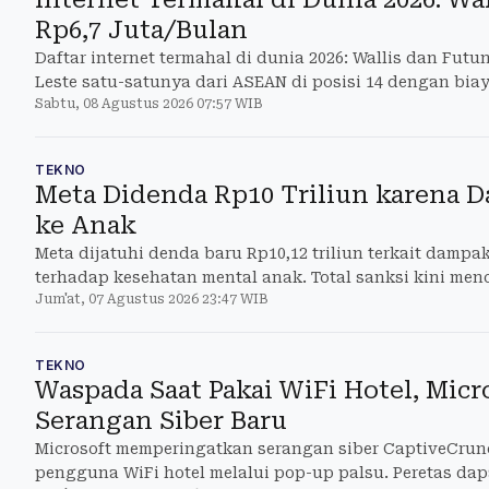
Rp6,7 Juta/Bulan
Daftar internet termahal di dunia 2026: Wallis dan Futu
Leste satu-satunya dari ASEAN di posisi 14 dengan biay
Sabtu, 08 Agustus 2026 07:57 WIB
TEKNO
Meta Didenda Rp10 Triliun karena 
ke Anak
Meta dijatuhi denda baru Rp10,12 triliun terkait damp
terhadap kesehatan mental anak. Total sanksi kini menca
Jum'at, 07 Agustus 2026 23:47 WIB
TEKNO
Waspada Saat Pakai WiFi Hotel, Micr
Serangan Siber Baru
Microsoft memperingatkan serangan siber CaptiveCru
pengguna WiFi hotel melalui pop-up palsu. Peretas da