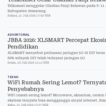
Telkomsel menggelar Gladian Panji Relawan pada 9–11 
Kabupaten Semarang.
Selasa, 21 Juli 2026 17:02 WIB
ADVERTORIAL
JBBA 2026: XLSMART Percepat Ekosi
Pendidikan
XLSMART menyebut perluasan jaringan 5G di DIY terus be
60% wilayah DIY telah terlayani jaringan 5G
Senin, 20 Juli 2026 12:12 WIB
TEKNO
WiFi Rumah Sering Lemot? Ternyata
Penyebabnya
WiFi rumah sering lemot? Microwave, akuarium, cermin 
ekstrem ternyata bisa mengganggu sinyal internet. Sim
Rabu, 15 Juli 2026 13:37 WIB
mengatasiny