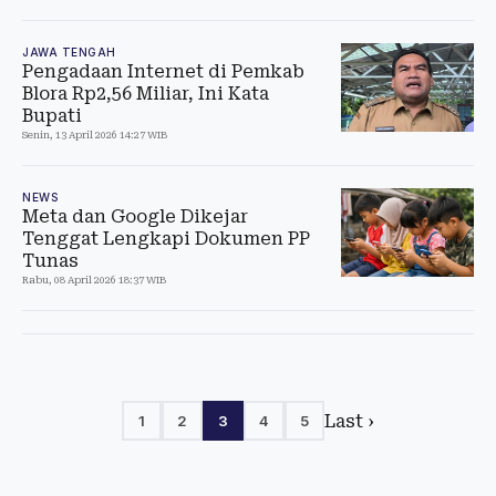
JAWA TENGAH
Pengadaan Internet di Pemkab
Blora Rp2,56 Miliar, Ini Kata
Bupati
Senin, 13 April 2026 14:27 WIB
NEWS
Meta dan Google Dikejar
Tenggat Lengkapi Dokumen PP
Tunas
Rabu, 08 April 2026 18:37 WIB
Last ›
1
2
3
4
5