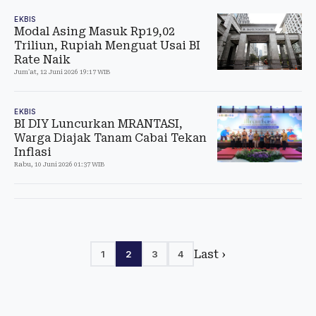
EKBIS
Modal Asing Masuk Rp19,02
Triliun, Rupiah Menguat Usai BI
Rate Naik
Jum'at, 12 Juni 2026 19:17 WIB
EKBIS
BI DIY Luncurkan MRANTASI,
Warga Diajak Tanam Cabai Tekan
Inflasi
Rabu, 10 Juni 2026 01:37 WIB
Last ›
1
2
3
4