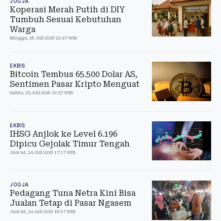
JOGJA
Koperasi Merah Putih di DIY
Tumbuh Sesuai Kebutuhan
Warga
Minggu, 26 Juli 2026 22:47 WIB
EKBIS
Bitcoin Tembus 65.500 Dolar AS,
Sentimen Pasar Kripto Menguat
Sabtu, 25 Juli 2026 10:57 WIB
EKBIS
IHSG Anjlok ke Level 6.196
Dipicu Gejolak Timur Tengah
Jum'at, 24 Juli 2026 17:17 WIB
JOGJA
Pedagang Tuna Netra Kini Bisa
Jualan Tetap di Pasar Ngasem
Jum'at, 24 Juli 2026 16:07 WIB