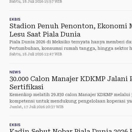
Sabtu, 18 Juli 2026 15:57 WIB
EKBIS
Stadion Penuh Penonton, Ekonomi 
Lesu Saat Piala Dunia
Piala Dunia 2026 di Meksiko ternyata hanya memberi d
Pertumbuhan, konsumsi rumah tangga, hingga sektor 
Sabtu, 18 Juli 2026 12:47 WIB
lonjakan.
NEWS
30.000 Calon Manajer KDKMP Jalani 
Sertifikasi
Kemenkop melatih 29.830 calon Manajer KDKMP melalui p
kompetensi untuk mendukung pengelolaan koperasi yan
Jum'at, 17 Juli 2026 20:37 WIB
EKBIS
Kadin Sebut Nobar Piala Dunia 2026