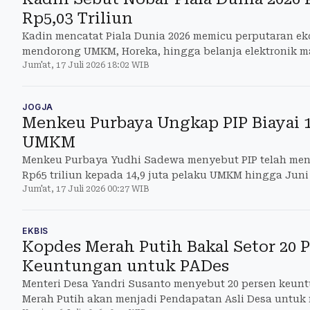
Rp5,03 Triliun
Kadin mencatat Piala Dunia 2026 memicu perputaran eko
mendorong UMKM, Horeka, hingga belanja elektronik m
Jum'at, 17 Juli 2026 18:02 WIB
JOGJA
Menkeu Purbaya Ungkap PIP Biayai 1
UMKM
Menkeu Purbaya Yudhi Sadewa menyebut PIP telah me
Rp65 triliun kepada 14,9 juta pelaku UMKM hingga Juni 
Jum'at, 17 Juli 2026 00:27 WIB
EKBIS
Kopdes Merah Putih Bakal Setor 20 
Keuntungan untuk PADes
Menteri Desa Yandri Susanto menyebut 20 persen keun
Merah Putih akan menjadi Pendapatan Asli Desa untuk