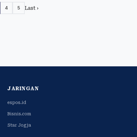
Last ›
4
5
JARINGAN
espos.id
Bisnis.com
Star Jogja