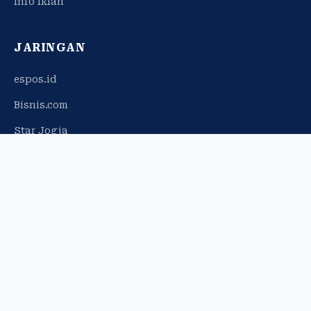
Info Iklan
JARINGAN
espos.id
Bisnis.com
Star Jogja
© 2026 Harian Jogja. Hak cipta dilindungi.