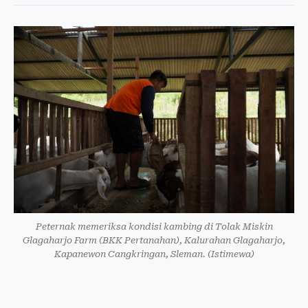
Peternak memeriksa kondisi kambing di Tolak Miskin
Glagaharjo Farm (BKK Pertanahan), Kalurahan Glagaharjo,
Kapanewon Cangkringan, Sleman. (Istimewa)