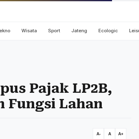
ekno
Wisata
Sport
Jateng
Ecologic
Leis
pus Pajak LP2B,
ih Fungsi Lahan
A-
A
A+