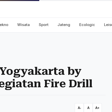
ekno
Wisata
Sport
Jateng
Ecologic
Leis
Yogyakarta by
iatan Fire Drill
A-
A
A+