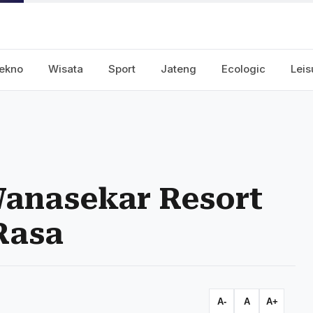
ekno
Wisata
Sport
Jateng
Ecologic
Leis
anasekar Resort
Rasa
A-
A
A+