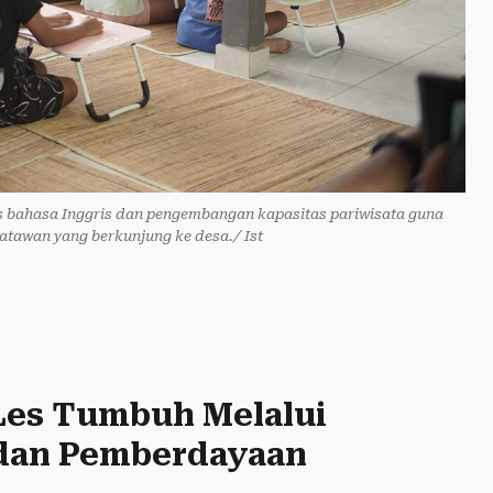
as bahasa Inggris dan pengembangan kapasitas pariwisata guna
atawan yang berkunjung ke desa./ Ist
 Les Tumbuh Melalui
 dan Pemberdayaan