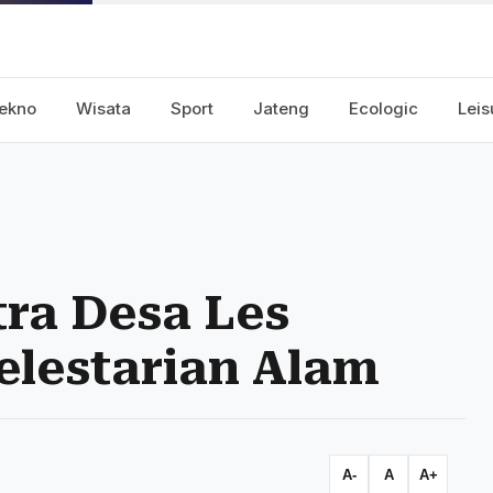
ekno
Wisata
Sport
Jateng
Ecologic
Leis
tra Desa Les
elestarian Alam
A-
A
A+