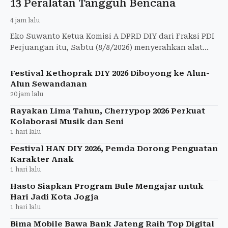
13 Peralatan Tangguh Bencana
4 jam lalu
Eko Suwanto Ketua Komisi A DPRD DIY dari Fraksi PDI
Perjuangan itu, Sabtu (8/8/2026) menyerahkan alat
penanggulangan bencana kepada 7 kalurahan di
Jogja.
Festival Kethoprak DIY 2026 Diboyong ke Alun-
Alun Sewandanan
20 jam lalu
Rayakan Lima Tahun, Cherrypop 2026 Perkuat
Kolaborasi Musik dan Seni
1 hari lalu
Festival HAN DIY 2026, Pemda Dorong Penguatan
Karakter Anak
1 hari lalu
Hasto Siapkan Program Bule Mengajar untuk
Hari Jadi Kota Jogja
1 hari lalu
Bima Mobile Bawa Bank Jateng Raih Top Digital