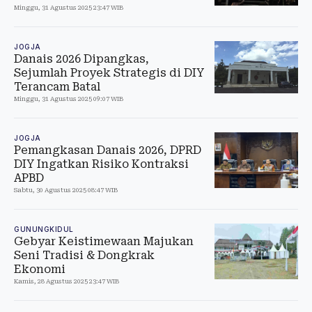
Minggu, 31 Agustus 2025 23:47 WIB
JOGJA
Danais 2026 Dipangkas,
Sejumlah Proyek Strategis di DIY
Terancam Batal
Minggu, 31 Agustus 2025 09:07 WIB
JOGJA
Pemangkasan Danais 2026, DPRD
DIY Ingatkan Risiko Kontraksi
APBD
Sabtu, 30 Agustus 2025 08:47 WIB
GUNUNGKIDUL
Gebyar Keistimewaan Majukan
Seni Tradisi & Dongkrak
Ekonomi
Kamis, 28 Agustus 2025 23:47 WIB