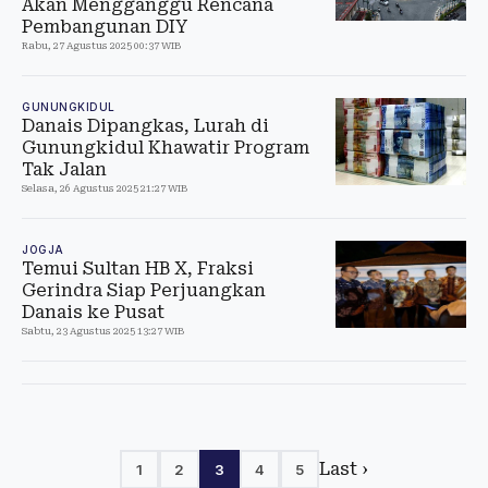
Akan Mengganggu Rencana
Pembangunan DIY
Rabu, 27 Agustus 2025 00:37 WIB
GUNUNGKIDUL
Danais Dipangkas, Lurah di
Gunungkidul Khawatir Program
Tak Jalan
Selasa, 26 Agustus 2025 21:27 WIB
JOGJA
Temui Sultan HB X, Fraksi
Gerindra Siap Perjuangkan
Danais ke Pusat
Sabtu, 23 Agustus 2025 13:27 WIB
Last ›
1
2
3
4
5