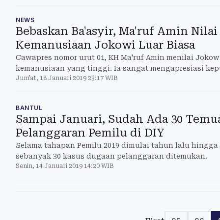
NEWS
Bebaskan Ba'asyir, Ma'ruf Amin Nilai
Kemanusiaan Jokowi Luar Biasa
Cawapres nomor urut 01, KH Ma'ruf Amin menilai Jokowi
kemanusiaan yang tinggi. Ia sangat mengapresiasi ke
Jum'at, 18 Januari 2019 23:17 WIB
yang memutuskan pembebasan Abu Bakar Ba’asyir dari
Sindur, Bogor, Jawa Barat.
BANTUL
Sampai Januari, Sudah Ada 30 Temu
Pelanggaran Pemilu di DIY
Selama tahapan Pemilu 2019 dimulai tahun lalu hingga 
sebanyak 30 kasus dugaan pelanggaran ditemukan.
Senin, 14 Januari 2019 14:20 WIB