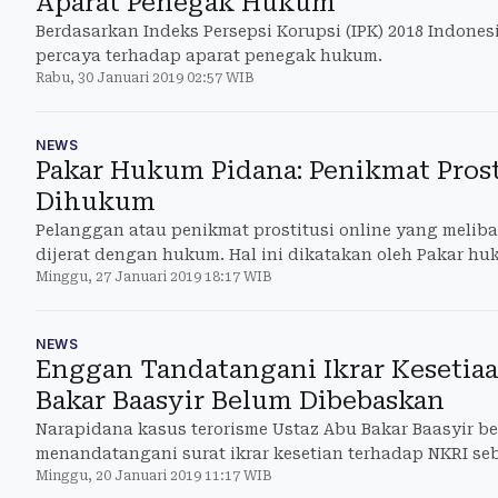
Aparat Penegak Hukum
Berdasarkan Indeks Persepsi Korupsi (IPK) 2018 Indone
percaya terhadap aparat penegak hukum.
Rabu, 30 Januari 2019 02:57 WIB
NEWS
Pakar Hukum Pidana: Penikmat Prost
Dihukum
Pelanggan atau penikmat prostitusi online yang meliba
dijerat dengan hukum. Hal ini dikatakan oleh Pakar hu
Minggu, 27 Januari 2019 18:17 WIB
Trisakti, Abdul Hajar Fickar.
NEWS
Enggan Tandatangani Ikrar Kesetia
Bakar Baasyir Belum Dibebaskan
Narapidana kasus terorisme Ustaz Abu Bakar Baasyir b
menandatangani surat ikrar kesetian terhadap NKRI se
Minggu, 20 Januari 2019 11:17 WIB
mengajukan grasi kepada presiden.