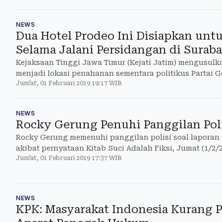
(19/2/2019) di Pengadilan Negeri (PN) Wonosari.
NEWS
Dua Hotel Prodeo Ini Disiapkan un
Selama Jalani Persidangan di Surab
Kejaksaan Tinggi Jawa Timur (Kejati Jatim) mengusulk
menjadi lokasi penahanan sementara politikus Partai 
Jum'at, 01 Februari 2019 19:17 WIB
menjalani persidangan terkait kasus ujaran idiot di Pe
Jawa Timur, pekan depan.
NEWS
Rocky Gerung Penuhi Panggilan Pol
Rocky Gerung memenuhi panggilan polisi soal lapora
akibat pernyataan Kitab Suci Adalah Fiksi, Jumat (1/2/
Jum'at, 01 Februari 2019 17:37 WIB
Polda Metro Jaya sekira pukul 16.00 WIB.
NEWS
KPK: Masyarakat Indonesia Kurang P