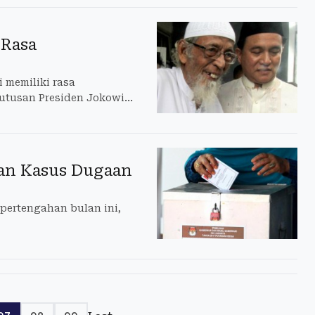
 Rasa
 memiliki rasa
putusan Presiden Jokowi
 penjara Lapas Gunung
an Kasus Dugaan
pertengahan bulan ini,