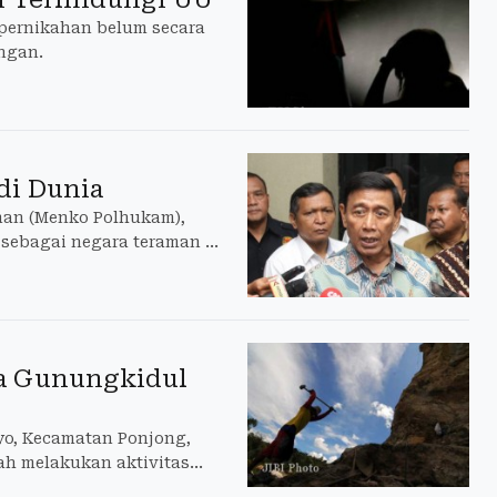
 pernikahan belum secara
ngan.
di Dunia
nan (Menko Polhukam),
sebagai negara teraman di
a Gunungkidul
yo, Kecamatan Ponjong,
ah melakukan aktivitas
ananya pada Hari Senin