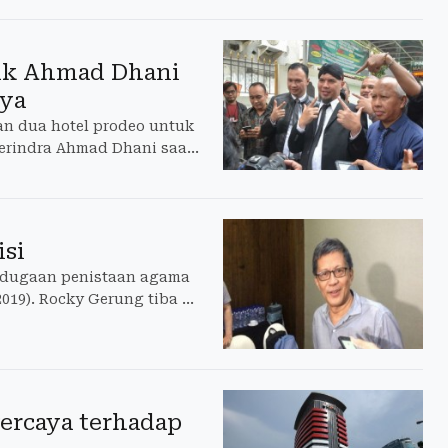
tuk Ahmad Dhani
aya
an dua hotel prodeo untuk
Gerindra Ahmad Dhani saat
ngadilan Negeri Surabaya,
isi
n dugaan penistaan agama
2019). Rocky Gerung tiba di
ercaya terhadap