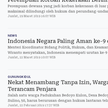
Perempuan dewasa yang jadi korban kekerasan di luar
maksimal dilindungi oleh hukum dan perundang-unda
Jum'at, 29 Maret 2019 16:07 WIB
NEWS
Indonesia Negara Paling Aman ke-9 
Menteri Koordinator Bidang Politik, Hukum, dan Keama
Wiranto menyatakan, Indonesia menempati urutan ke-9 
Jum'at, 22 Maret 2019 10:07 WIB
dunia. Meski banyak ancaman dan gangguan.
GUNUNGKIDUL
Nekat Menambang Tanpa Izin, Warg
Terancam Penjara
Salah satu warga Padukuhan Bedoyo Kulon, Desa Bedo
Sulino, 50, harus berurusan dengan hukum lantaran tel
Jum'at, 22 Februari 2019 17:37 WIB
penambangan secara ilegal. Dia menjalani sidang perd