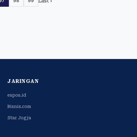
Last ›
97
98
99
JARINGAN
espos.id
Bisnis.com
Star Jogja