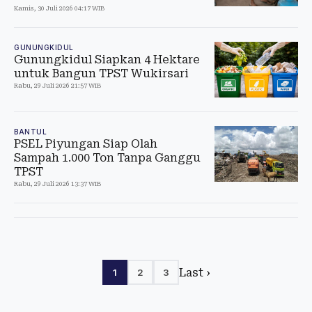
Kamis, 30 Juli 2026 04:17 WIB
GUNUNGKIDUL
Gunungkidul Siapkan 4 Hektare
untuk Bangun TPST Wukirsari
Rabu, 29 Juli 2026 21:57 WIB
BANTUL
PSEL Piyungan Siap Olah
Sampah 1.000 Ton Tanpa Ganggu
TPST
Rabu, 29 Juli 2026 13:37 WIB
Last ›
1
2
3