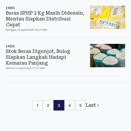
EKBIS
Beras SPHP 2 Kg Masih Didesain,
Mentan Siapkan Distribusi
Cepat
Minggu, 05 April 2026 18:27 WIB
EKBIS
Stok Beras Digenjot, Bulog
Siapkan Langkah Hadapi
Kemarau Panjang
Sabtu, 04 April 2026 17:27 WIB
Last ›
1
2
3
4
5