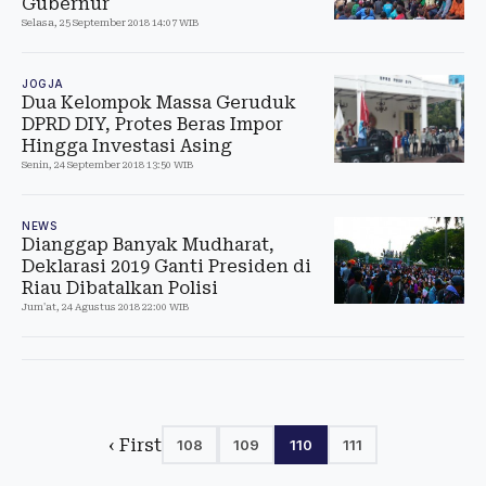
Gubernur
Selasa, 25 September 2018 14:07 WIB
JOGJA
Dua Kelompok Massa Geruduk
DPRD DIY, Protes Beras Impor
Hingga Investasi Asing
Senin, 24 September 2018 13:50 WIB
NEWS
Dianggap Banyak Mudharat,
Deklarasi 2019 Ganti Presiden di
Riau Dibatalkan Polisi
Jum'at, 24 Agustus 2018 22:00 WIB
‹ First
108
109
110
111