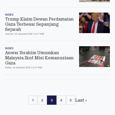
NEWS
Trump Klaim Dewan Perdamaian
Gaza Terbesar Sepanjang
Sejarah
Jum'at, 16 Januari 2026 13:17 WIB
NEWS
Anwar Ibrahim Umumkan
Malaysia Ikut Misi Kemanusiaan
Gaza
Rabu, 14 Januari 2026 13:47 WIB
Last ›
1
2
3
4
5