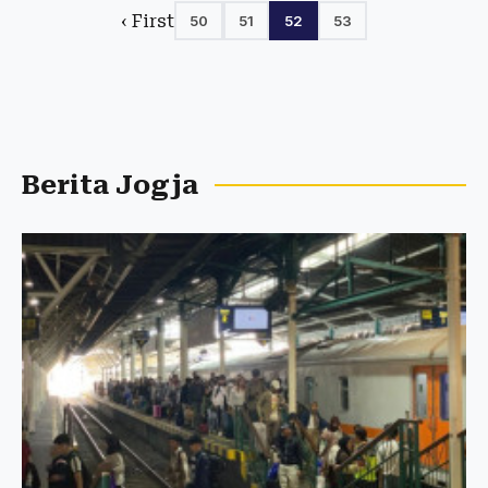
‹ First
50
51
52
53
Berita Jogja