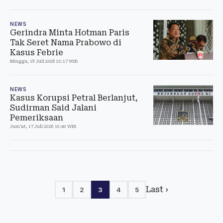
NEWS
Gerindra Minta Hotman Paris
Tak Seret Nama Prabowo di
Kasus Febrie
Minggu, 19 Juli 2026 21:17 WIB
NEWS
Kasus Korupsi Petral Berlanjut,
Sudirman Said Jalani
Pemeriksaan
Jum'at, 17 Juli 2026 10:40 WIB
Last ›
1
2
3
4
5