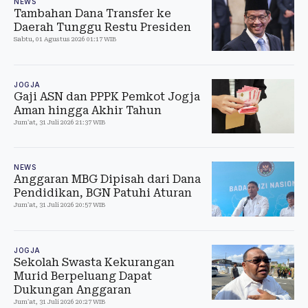
NEWS
Tambahan Dana Transfer ke
Daerah Tunggu Restu Presiden
Sabtu, 01 Agustus 2026 01:17 WIB
JOGJA
Gaji ASN dan PPPK Pemkot Jogja
Aman hingga Akhir Tahun
Jum'at, 31 Juli 2026 21:37 WIB
NEWS
Anggaran MBG Dipisah dari Dana
Pendidikan, BGN Patuhi Aturan
Jum'at, 31 Juli 2026 20:57 WIB
JOGJA
Sekolah Swasta Kekurangan
Murid Berpeluang Dapat
Dukungan Anggaran
Jum'at, 31 Juli 2026 20:27 WIB