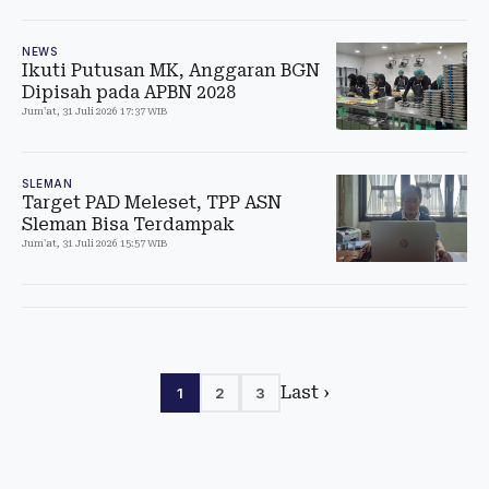
NEWS
Ikuti Putusan MK, Anggaran BGN
Dipisah pada APBN 2028
Jum'at, 31 Juli 2026 17:37 WIB
SLEMAN
Target PAD Meleset, TPP ASN
Sleman Bisa Terdampak
Jum'at, 31 Juli 2026 15:57 WIB
Last ›
1
2
3