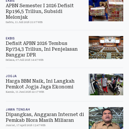
EKBIS
APBN Semester I 2026 Defisit
Rp196,5 Triliun, Subsidi
Melonjak
Sabtu, 11 Juli 2026 21:07 WIB
EKBIS
Defisit APBN 2026 Tembus
Rp734,3 Triliun, Ini Penjelasan
Banggar DPR
Selasa, 07 Juli 2026 14:47 WIB
JOGJA
Harga BBM Naik, Ini Langkah
Pemkot Jogja Jaga Ekonomi
Kamis, 11 Juni 2026 22:17 WIB
JAWA TENGAH
Dipangkas, Anggaran Internet di
Pemkab Blora Masih Miliaran
Jum'at, 17 April 2026 13:47 WIB