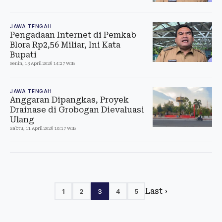
JAWA TENGAH
Pengadaan Internet di Pemkab
Blora Rp2,56 Miliar, Ini Kata
Bupati
Senin, 13 April 2026 14:27 WIB
JAWA TENGAH
Anggaran Dipangkas, Proyek
Drainase di Grobogan Dievaluasi
Ulang
Sabtu, 11 April 2026 18:17 WIB
Last ›
1
2
3
4
5