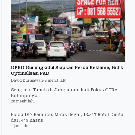
DPRD Gunungkidul Siapkan Perda Reklame, Bidik
Optimalisasi PAD
David Kurniawan
-
8 menit lalu
Sengketa Tanah di Jangkaran Jadi Fokus GTRA
Kulonprogo
28 menit lalu
Polda DIY Berantas Miras Ilegal, 13.817 Botol Disita
dari 443 Kasus
1 jam lalu