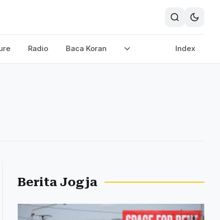
ure
Radio
Baca Koran
Index
Berita Jogja