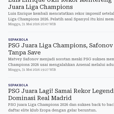
Juara Liga Champions
Luis Enrique kembali mencatatkan rekor impresif setel
Liga Champions 2026. Pelatih asal Spanyol itu kini meme
Minggu, 31 Mei 2026 20:47 WIB
SEPAKBOLA
PSG Juara Liga Champions, Safonov 
Tanpa Save
Matvey Safonov menjadi sorotan meski PSG sukses mem
Champions 2026 usai mengalahkan Arsenal melalui adu 
Minggu, 31 Mei 2026 19:27 WIB
SEPAKBOLA
PSG Juara Lagi! Samai Rekor Legenda
Dominasi Real Madrid
PSG juara Liga Champions 2026 dan sukses back to back
daftar elite klub Eropa dengan gelar beruntun.