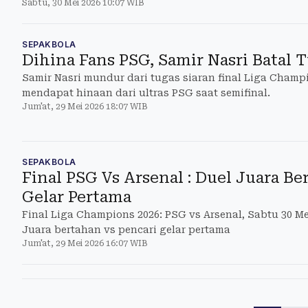
Sabtu, 30 Mei 2026 10:07 WIB
SEPAKBOLA
Dihina Fans PSG, Samir Nasri Batal 
Samir Nasri mundur dari tugas siaran final Liga Champ
mendapat hinaan dari ultras PSG saat semifinal.
Jum'at, 29 Mei 2026 18:07 WIB
SEPAKBOLA
Final PSG Vs Arsenal : Duel Juara Be
Gelar Pertama
Final Liga Champions 2026: PSG vs Arsenal, Sabtu 30 Mei
Juara bertahan vs pencari gelar pertama
Jum'at, 29 Mei 2026 16:07 WIB