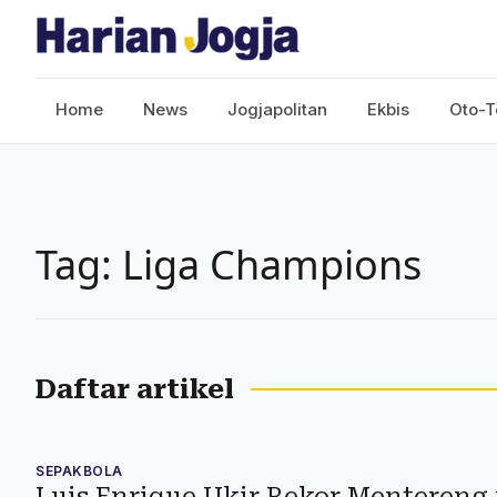
Home
News
Jogjapolitan
Ekbis
Oto-T
Tag: Liga Champions
Daftar artikel
SEPAKBOLA
Luis Enrique Ukir Rekor Mentereng 