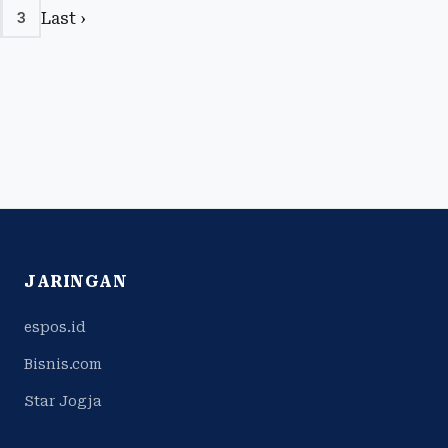
Last ›
3
JARINGAN
espos.id
Bisnis.com
Star Jogja