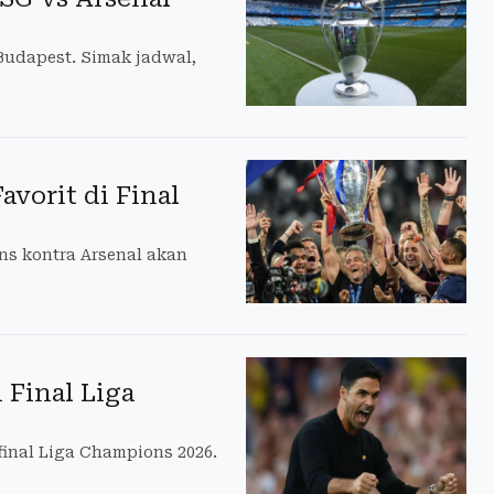
 Budapest. Simak jadwal,
avorit di Final
ons kontra Arsenal akan
 Final Liga
final Liga Champions 2026.