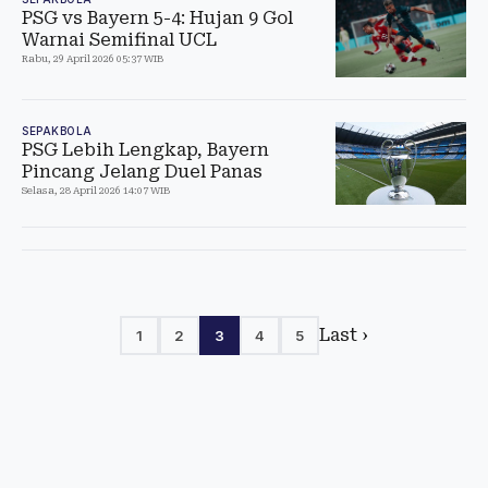
PSG vs Bayern 5-4: Hujan 9 Gol
Warnai Semifinal UCL
Rabu, 29 April 2026 05:37 WIB
SEPAKBOLA
PSG Lebih Lengkap, Bayern
Pincang Jelang Duel Panas
Selasa, 28 April 2026 14:07 WIB
Last ›
1
2
3
4
5