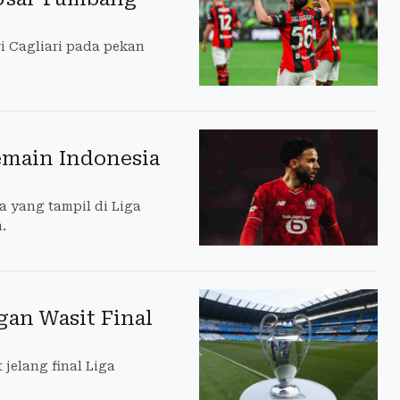
ri Cagliari pada pekan
Pemain Indonesia
a yang tampil di Liga
.
an Wasit Final
 jelang final Liga