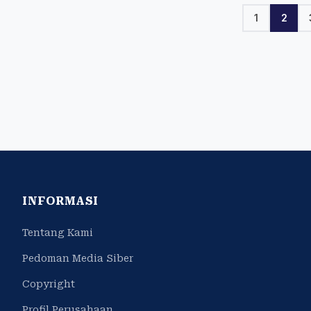
1
2
INFORMASI
Tentang Kami
Pedoman Media Siber
Copyright
Profil Perusahaan