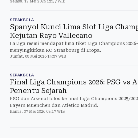
Selasa, 12 Mei 2026 12:57 WIB
SEPAKBOLA
Spanyol Kunci Lima Slot Liga Cham
Kejutan Rayo Vallecano
LaLiga resmi mendapat lima tiket Liga Champions 2026-
menyingkirkan RC Strasbourg di Eropa.
Jum'at, 08 Mei 2026 15:37 WIB
SEPAKBOLA
Final Liga Champions 2026: PSG vs A
Penentu Sejarah
PSG dan Arsenal lolos ke final Liga Champions 2025/20
Bayern Muenchen dan Atletico Madrid.
Kamis, 07 Mei 2026 08:17 WIB