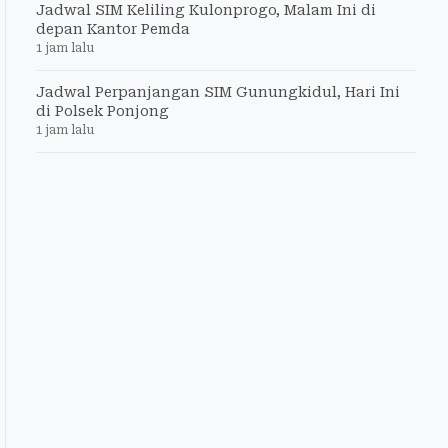
Jadwal SIM Keliling Kulonprogo, Malam Ini di
depan Kantor Pemda
1 jam lalu
Jadwal Perpanjangan SIM Gunungkidul, Hari Ini
di Polsek Ponjong
1 jam lalu