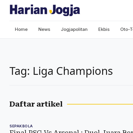
Home
News
Jogjapolitan
Ekbis
Oto-T
Tag: Liga Champions
Daftar artikel
SEPAKBOLA
Final PSG Vs Arsenal : Duel Juara Be