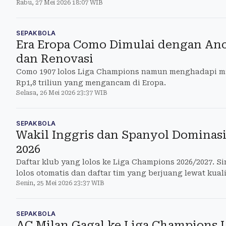
Rabu, 27 Mei 2026 18:07 WIB
SEPAKBOLA
Era Eropa Como Dimulai dengan Anc
dan Renovasi
Como 1907 lolos Liga Champions namun menghadapi mas
Rp1,8 triliun yang mengancam di Eropa.
Selasa, 26 Mei 2026 23:37 WIB
SEPAKBOLA
Wakil Inggris dan Spanyol Dominas
2026
Daftar klub yang lolos ke Liga Champions 2026/2027. S
lolos otomatis dan daftar tim yang berjuang lewat kualif
Senin, 25 Mei 2026 23:37 WIB
SEPAKBOLA
AC Milan Gagal ke Liga Champions