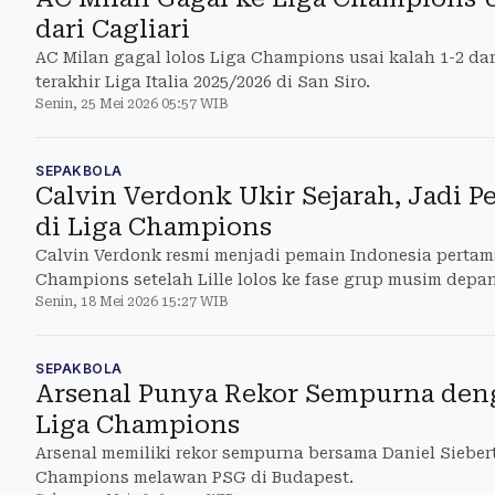
dari Cagliari
AC Milan gagal lolos Liga Champions usai kalah 1-2 da
terakhir Liga Italia 2025/2026 di San Siro.
Senin, 25 Mei 2026 05:57 WIB
SEPAKBOLA
Calvin Verdonk Ukir Sejarah, Jadi 
di Liga Champions
Calvin Verdonk resmi menjadi pemain Indonesia pertam
Champions setelah Lille lolos ke fase grup musim depan
Senin, 18 Mei 2026 15:27 WIB
SEPAKBOLA
Arsenal Punya Rekor Sempurna deng
Liga Champions
Arsenal memiliki rekor sempurna bersama Daniel Siebert
Champions melawan PSG di Budapest.