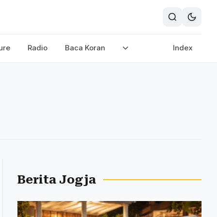
ure
Radio
Baca Koran
Index
Berita Jogja