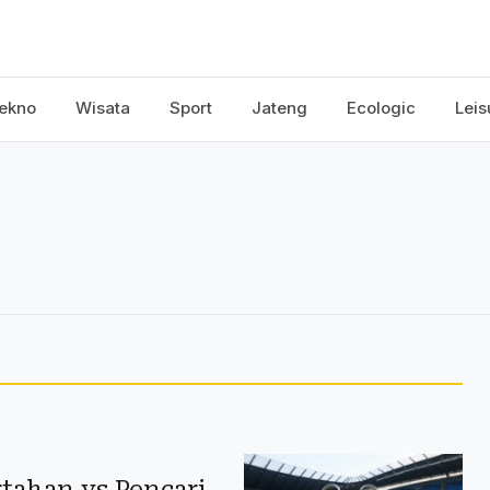
ekno
Wisata
Sport
Jateng
Ecologic
Leis
rtahan vs Pencari