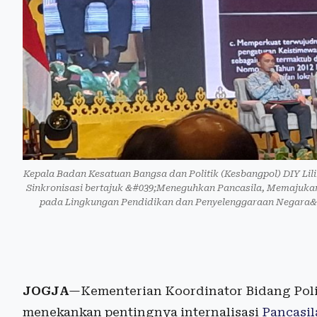
Kepala Badan Kesatuan Bangsa dan Politik (Kesbangpol) DIY Lil
Sinkronisasi bertajuk &#039;Meneguhkan Pancasila, Memajukan I
pada Lingkungan Pendidikan dan Penyelenggaraan Negara&#03
JOGJA
—Kementerian Koordinator Bidang Pol
menekankan pentingnya internalisasi
Pancasil