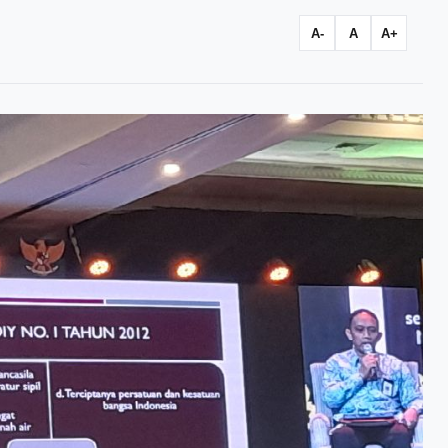
A-
A
A+