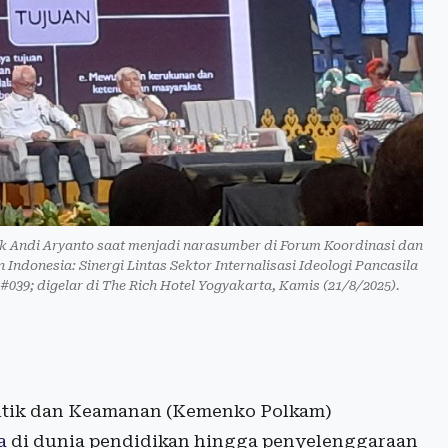
ik Andi Aryanto saat menjadi narasumber di Forum Koordinasi dan
ndonesia: Sinergi Lintas Sektor Internalisasi Ideologi Pancasila
9; digelar di The Rich Hotel Yogyakarta, Kamis (21/8/2025).
itik dan Keamanan (Kemenko Polkam)
a
di dunia pendidikan hingga penyelenggaraan