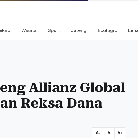
ekno
Wisata
Sport
Jateng
Ecologic
Leis
ng Allianz Global
kan Reksa Dana
A-
A
A+