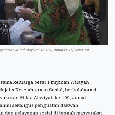
akuran Milad Aisyiyah ke-109, Jumat (15/5/2026). Ist
ama keluarga besar Pimpinan Wilayah
ajelis Kesejahteraan Sosial, berkolaborasi
yakuran Milad Aisyiyah ke-109, Jumat
urahmi sekaligus penguatan dakwah
 dan pelayanan sosial di tengah masyarakat.