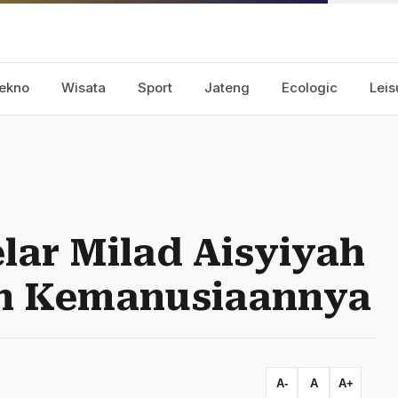
ekno
Wisata
Sport
Jateng
Ecologic
Leis
ar Milad Aisyiyah
ah Kemanusiaannya
A-
A
A+