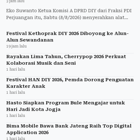
3 jam lalu
Eko Suwanto Ketua Komisi A DPRD DIY dari Fraksi PDI
Perjuangan itu, Sabtu (8/8/2026) menyerahkan alat
penanggulangan bencana kepada 7 kalurahan di
Jogja.
Festival Kethoprak DIY 2026 Diboyong ke Alun-
Alun Sewandanan
19 jam lalu
Rayakan Lima Tahun, Cherrypop 2026 Perkuat
Kolaborasi Musik dan Seni
1 hari lalu
Festival HAN DIY 2026, Pemda Dorong Penguatan
Karakter Anak
1 hari lalu
Hasto Siapkan Program Bule Mengajar untuk
Hari Jadi Kota Jogja
1 hari lalu
Bima Mobile Bawa Bank Jateng Raih Top Digital
Application 2026
1 hari lalu