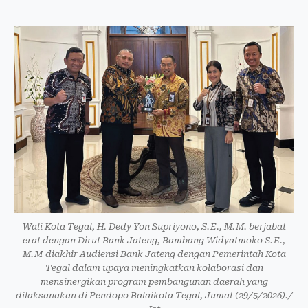
Wali Kota Tegal, H. Dedy Yon Supriyono, S.E., M.M. berjabat
erat dengan Dirut Bank Jateng, Bambang Widyatmoko S.E.,
M.M diakhir Audiensi Bank Jateng dengan Pemerintah Kota
Tegal dalam upaya meningkatkan kolaborasi dan
mensinergikan program pembangunan daerah yang
dilaksanakan di Pendopo Balaikota Tegal, Jumat (29/5/2026)./