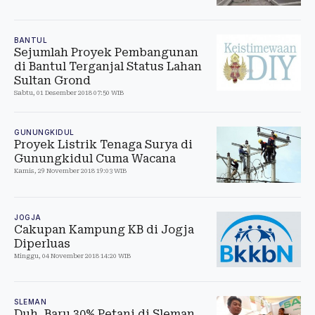
BANTUL
Sejumlah Proyek Pembangunan
di Bantul Terganjal Status Lahan
Sultan Grond
Sabtu, 01 Desember 2018 07:50 WIB
GUNUNGKIDUL
Proyek Listrik Tenaga Surya di
Gunungkidul Cuma Wacana
Kamis, 29 November 2018 19:03 WIB
JOGJA
Cakupan Kampung KB di Jogja
Diperluas
Minggu, 04 November 2018 14:20 WIB
SLEMAN
Duh, Baru 30% Petani di Sleman