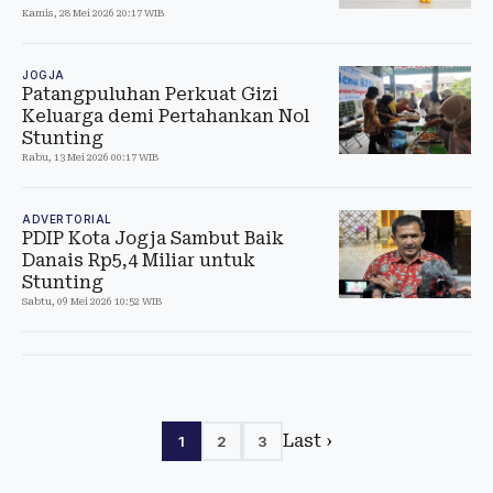
Kamis, 28 Mei 2026 20:17 WIB
JOGJA
Patangpuluhan Perkuat Gizi
Keluarga demi Pertahankan Nol
Stunting
Rabu, 13 Mei 2026 00:17 WIB
ADVERTORIAL
PDIP Kota Jogja Sambut Baik
Danais Rp5,4 Miliar untuk
Stunting
Sabtu, 09 Mei 2026 10:52 WIB
Last ›
1
2
3