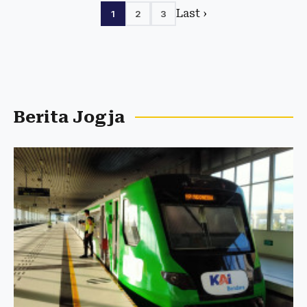
Last ›
1
2
3
Berita Jogja