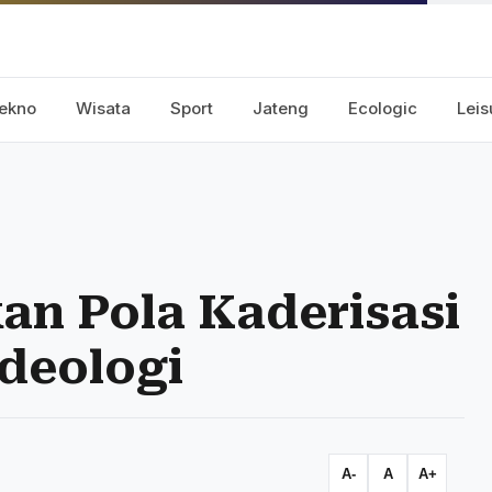
ekno
Wisata
Sport
Jateng
Ecologic
Leis
an Pola Kaderisasi
deologi
A-
A
A+