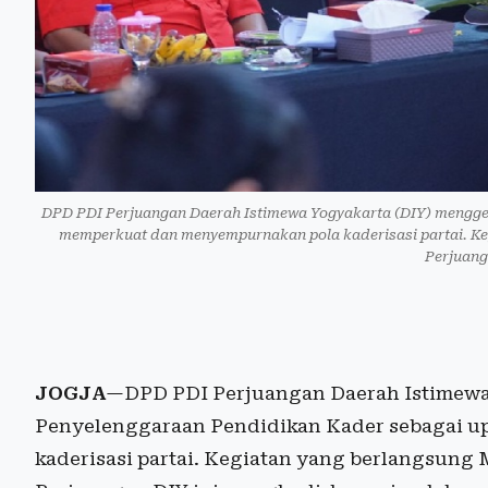
DPD PDI Perjuangan Daerah Istimewa Yogyakarta (DIY) mengge
memperkuat dan menyempurnakan pola kaderisasi partai. Ke
Perjuang
JOGJA
—DPD PDI Perjuangan Daerah Istimewa
Penyelenggaraan Pendidikan Kader sebagai 
kaderisasi partai. Kegiatan yang berlangsung