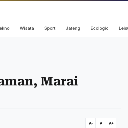
ekno
Wisata
Sport
Jateng
Ecologic
Leis
aman, Marai
A-
A
A+