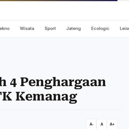
ekno
Wisata
Sport
Jateng
Ecologic
Leis
ih 4 Penghargaan
TK Kemanag
A-
A
A+