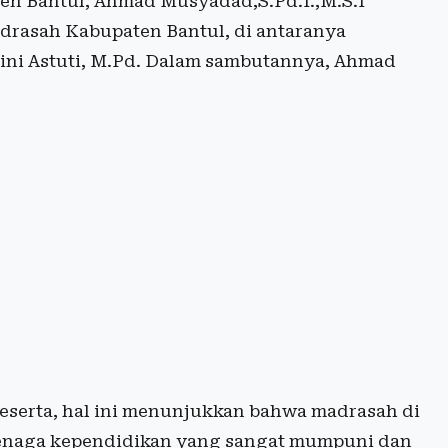
n Bantul, Ahmad Musyadad,S.Pd.I.,M.S.I
drasah Kabupaten Bantul, di antaranya
Rini Astuti, M.Pd. Dalam sambutannya, Ahmad
peserta, hal ini menunjukkan bahwa madrasah di
tenaga kependidikan yang sangat mumpuni dan