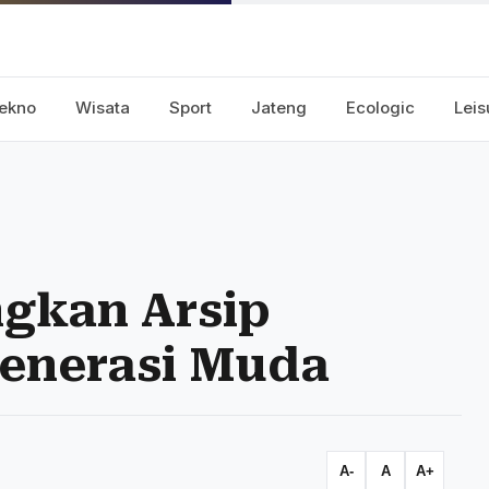
ekno
Wisata
Sport
Jateng
Ecologic
Leis
gkan Arsip
Generasi Muda
A-
A
A+