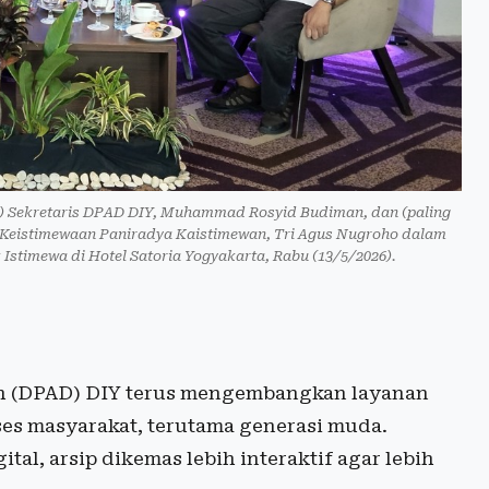
an) Sekretaris DPAD DIY, Muhammad Rosyid Budiman, dan (paling
Keistimewaan Paniradya Kaistimewan, Tri Agus Nugroho dalam
 Istimewa di Hotel Satoria Yogyakarta, Rabu (13/5/2026).
ah (DPAD) DIY terus mengembangkan layanan
es masyarakat, terutama generasi muda.
tal, arsip dikemas lebih interaktif agar lebih