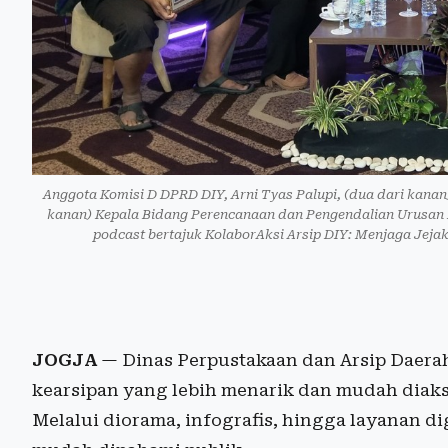
Anggota Komisi D DPRD DIY, Arni Tyas Palupi, (dua dari kan
kanan) Kepala Bidang Perencanaan dan Pengendalian Urusan 
podcast bertajuk KolaborAksi Arsip DIY: Menjaga Jejak
JOGJA
— Dinas Perpustakaan dan Arsip Daer
kearsipan yang lebih menarik dan mudah diaks
Melalui diorama, infografis, hingga layanan digi