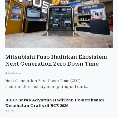
Mitsubishi Fuso Hadirkan Ekosistem
Next Generation Zero Down Time
2 jam lalu
Next Generation Zero Down Time (ZDT)
mentransformasi layanan purnajual dari
pemeliharaan reaktif menjadi pencegahan proaktif
untuk mendeteksi potensi kendala
RSUD Saras Adyatma Hadirkan Pemeriksaan
Kesehatan Gratis di BCE 2026
3 jam lalu