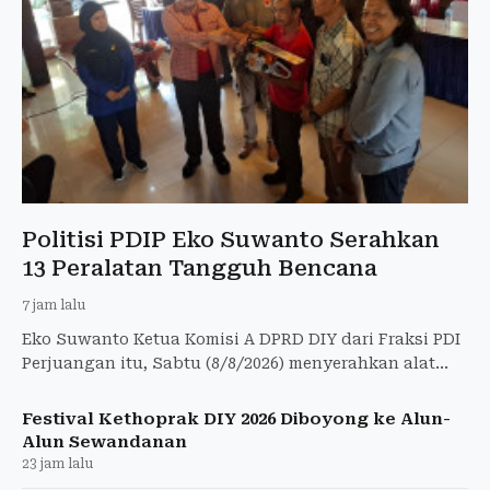
Politisi PDIP Eko Suwanto Serahkan
13 Peralatan Tangguh Bencana
7 jam lalu
Eko Suwanto Ketua Komisi A DPRD DIY dari Fraksi PDI
Perjuangan itu, Sabtu (8/8/2026) menyerahkan alat
penanggulangan bencana kepada 7 kalurahan di
Jogja.
Festival Kethoprak DIY 2026 Diboyong ke Alun-
Alun Sewandanan
23 jam lalu