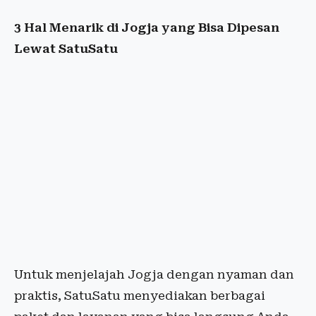
3 Hal Menarik di Jogja yang Bisa Dipesan
Lewat SatuSatu
Untuk menjelajah Jogja dengan nyaman dan
praktis, SatuSatu menyediakan berbagai