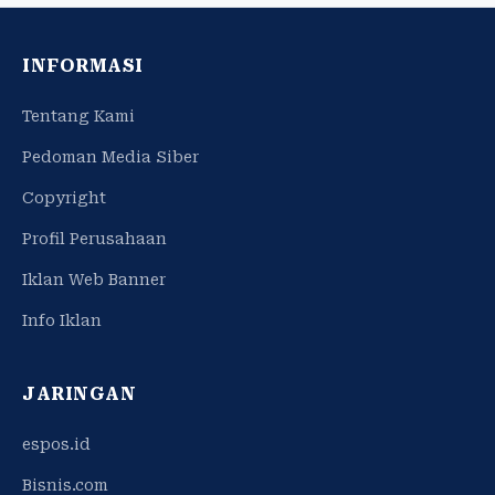
INFORMASI
Tentang Kami
Pedoman Media Siber
Copyright
Profil Perusahaan
Iklan Web Banner
Info Iklan
JARINGAN
espos.id
Bisnis.com