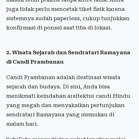
juga tidak perlu mencetak tiket fisik karena
sistemnya sudah paperless, cukup tunjukkan
konfirmasi di ponsel saat tiba di lokasi.
2. Wisata Sejarah dan Sendratari Ramayana
di Candi Prambanan
Candi Prambanan adalah destinasi wisata
sejarah dan budaya. Di sini, Anda bisa
menikmati keindahan arsitektur candi Hindu
yang megah dan menyaksikan pertunjukan
sendratari Ramayana yang memukau di
malam hari.