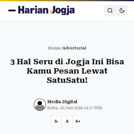
Home
/
Advertorial
3 Hal Seru di Jogja Ini Bisa
Kamu Pesan Lewat
SatuSatu!
Media Digital
Rabu, 10 Juni 2026 14:17 WIB
A-
A
A+