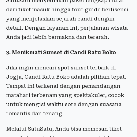
SatuSatu menyediakan paket lengkap mulai
dari tiket masuk hingga tour guide berlisensi
yang menjelaskan sejarah candi dengan
detail. Dengan layanan ini, perjalanan wisata
Anda jadi lebih bermakna dan terarah.
3. Menikmati Sunset di Candi Ratu Boko
Jika ingin mencari spot sunset terbaik di
Jogja, Candi Ratu Boko adalah pilihan tepat.
Tempat ini terkenal dengan pemandangan
matahari terbenam yang spektakuler, cocok
untuk mengisi waktu sore dengan suasana
romantis dan tenang.
Melalui SatuSatu, Anda bisa memesan tiket