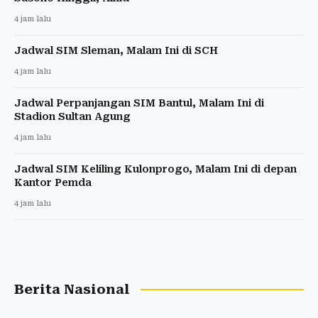
4 jam lalu
Jadwal SIM Sleman, Malam Ini di SCH
4 jam lalu
Jadwal Perpanjangan SIM Bantul, Malam Ini di
Stadion Sultan Agung
4 jam lalu
Jadwal SIM Keliling Kulonprogo, Malam Ini di depan
Kantor Pemda
4 jam lalu
Berita Nasional