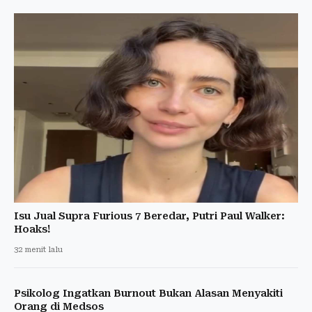
Isu Jual Supra Furious 7 Beredar, Putri Paul Walker:
Hoaks!
32 menit lalu
Psikolog Ingatkan Burnout Bukan Alasan Menyakiti
Orang di Medsos