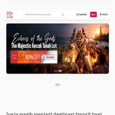
Ist
Jogja masih menjadi destinasi favorit bagi