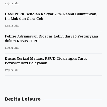
12 jam lalu
Hasil PPPK Sekolah Rakyat 2026 Resmi Diumumkan,
Ini Link dan Cara Cek
13 jam lalu
Febrie Adriansyah Dicecar Lebih dari 20 Pertanyaan
dalam Kasus TPPU
14 jam lalu
Kasus Yurizal Meluas, RSUD Cicalengka Tarik
Perawat dari Pelayanan
17 jam lalu
Berita Leisure