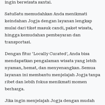
ingin berwisata santai.
SatuSatu memudahkan Anda menikmati
keindahan Jogja dengan layanan lengkap
mulai dari tiket masuk candi, paket wisata,
hingga kemudahan pembayaran dan
transportasi.
Dengan fitur ‘Locally Curated’, Anda bisa
mendapatkan pengalaman wisata yang lebih
nyaman, hemat, dan menyenangkan. Semua
layanan ini membantu menjelajah Jogja tanpa
ribet dan lebih fokus menikmati momen
berharga.
Jika ingin menjelajah Jogja dengan mudah