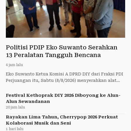
Politisi PDIP Eko Suwanto Serahkan
13 Peralatan Tangguh Bencana
4 jam lalu
Eko Suwanto Ketua Komisi A DPRD DIY dari Fraksi PDI
Perjuangan itu, Sabtu (8/8/2026) menyerahkan alat
penanggulangan bencana kepada 7 kalurahan di
Jogja.
Festival Kethoprak DIY 2026 Diboyong ke Alun-
Alun Sewandanan
20 jam lalu
Rayakan Lima Tahun, Cherrypop 2026 Perkuat
Kolaborasi Musik dan Seni
1 hari lalu