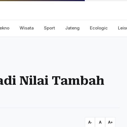
ekno
Wisata
Sport
Jateng
Ecologic
Leis
adi Nilai Tambah
A-
A
A+