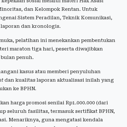
i kepekaan sosial melalui materi Hak Asasi
inoritas, dan Kelompok Rentan. Untuk
engenai Sistem Peradilan, Teknik Komunikasi,
laporan dan kronologis.
 muka, pelatihan ini menekankan pembentukan
eri maraton tiga hari, peserta diwajibkan
5 bulan penuh.
menangani kasus atau memberi penyuluhan
st
dan kualitas laporan aktualisasi inilah yang
jukan ke BPHN.
rkan harga promosi senilai Rp1.000.000 (dari
 seluruh fasilitas, termasuk sertifikat BPHN,
isasi. Menariknya, guna mengatasi kendala