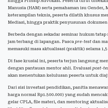
hingga Prinsip Advokasi. Peserta turut dibekal
Manusia (HAM) serta pemahaman isu Gender, M
keterampilan teknis, peserta dilatih khusus m
Mediasi, hingga praktik penyusunan dokumen 
Berbeda dengan sekadar seminar hukum tatap
jam terbang di lapangan. Pasca
pre-test
dan mat
memasuki masa aktualisasi (praktik) selama 1,
Di fase krusial ini, peserta terjun langsung 
dengan pantauan mentor ahli. Evaluasi
post-te
akan menentukan kelulusan peserta untuk dia
Dari sisi investasi pendidikan, panitia menawa
harga normal Rp1.500.000) yang sudah mencakup
gelar CPLA, file materi, dan mentoring aktual