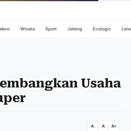
ekno
Wisata
Sport
Jateng
Ecologic
Leis
Kembangkan Usaha
uper
A-
A
A+