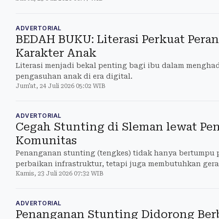
ADVERTORIAL
BEDAH BUKU: Literasi Perkuat Peran
Karakter Anak
Literasi menjadi bekal penting bagi ibu dalam mengha
pengasuhan anak di era digital.
Jum'at, 24 Juli 2026 05:02 WIB
ADVERTORIAL
Cegah Stunting di Sleman lewat Pen
Komunitas
Penanganan stunting (tengkes) tidak hanya bertumpu p
perbaikan infrastruktur, tetapi juga membutuhkan ger
Kamis, 23 Juli 2026 07:32 WIB
keluarga
ADVERTORIAL
Penanganan Stunting Didorong Ber