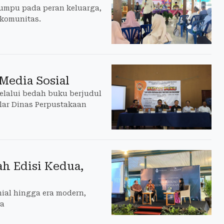
tumpu pada peran keluarga,
 komunitas.
 Media Sosial
Melalui bedah buku berjudul
lar Dinas Perpustakaan
h Edisi Kedua,
nial hingga era modern,
ua